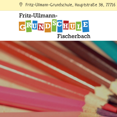
Skip
Fritz-Ullmann-Grundschule, Hauptstraße 38, 77716
to
content
Wordp
Just another