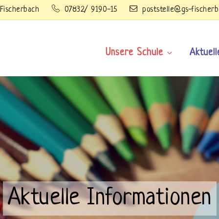
 Fischerbach
07832/ 9190-15
poststelle@gs-fischerb
ress Grundschule Fischerbac
Unsere Schule
Aktuell
 WordPress site
Aktuelle Informationen